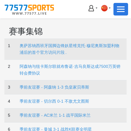
足球
篮球
足球
赛事集锦
篮球
1
奥萨苏纳西班牙国脚边锋妖星维克托·穆尼奥斯加盟利物
主播直播
浦后的首个官方访问片段..
体育新闻
2
阿森纳与纽卡斯尔联就布鲁诺·吉马良斯达成7500万英镑
转会费协议
赛事集锦
3
季前友谊赛 - 阿森纳 1-3 负皇家贝蒂斯
积分榜
4
季前友谊赛 - 切尔西 0-1 不敌尤文图斯
下载App
5
季前友谊赛 - AC米兰 1-1 战平国际米兰
备用网址
6
季前友谊赛 - 曼城 3-1 战胜K联赛全明星