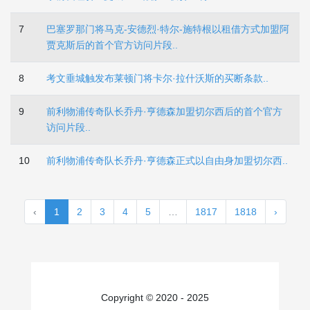
7
巴塞罗那门将马克-安德烈·特尔-施特根以租借方式加盟阿
贾克斯后的首个官方访问片段..
8
考文垂城触发布莱顿门将卡尔·拉什沃斯的买断条款..
9
前利物浦传奇队长乔丹·亨德森加盟切尔西后的首个官方
访问片段..
10
前利物浦传奇队长乔丹·亨德森正式以自由身加盟切尔西..
‹
1
2
3
4
5
…
1817
1818
›
Copyright © 2020 - 2025