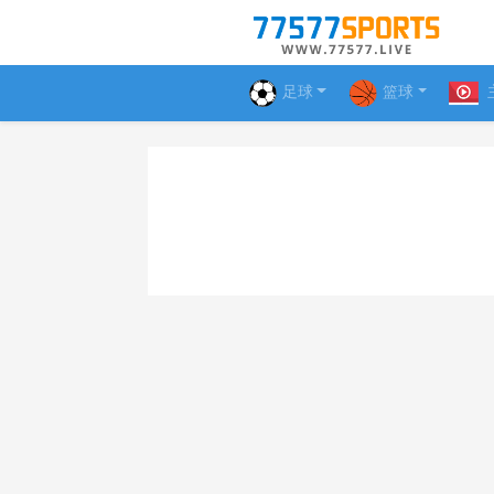
足球
篮球