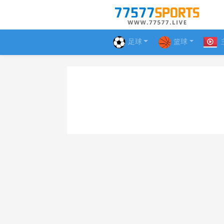
足球
篮球