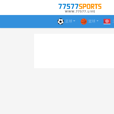
足球
篮球