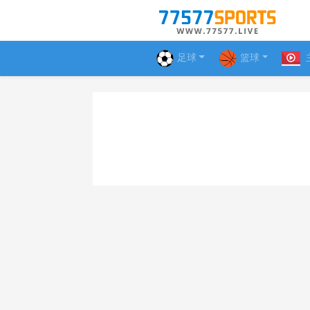
足球
篮球