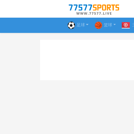
足球
篮球