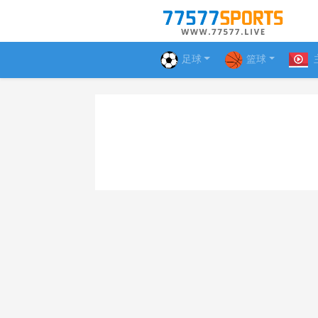
足球
篮球