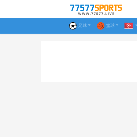
足球
篮球