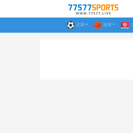
足球
篮球