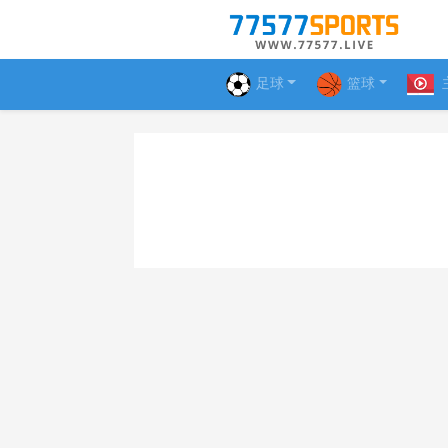
足球
篮球