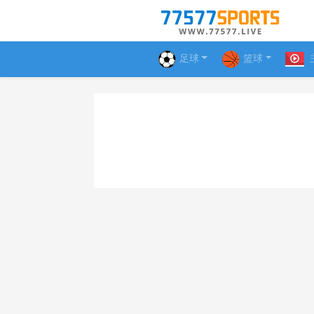
足球
篮球