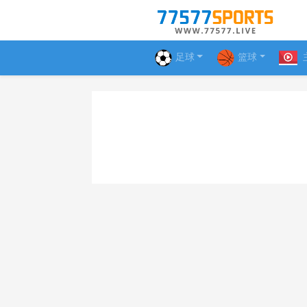
足球
篮球