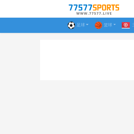
足球
篮球