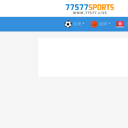
足球
篮球