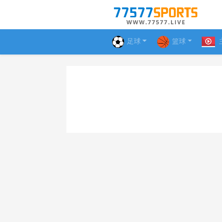
足球
篮球