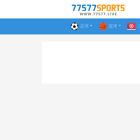
足球
篮球