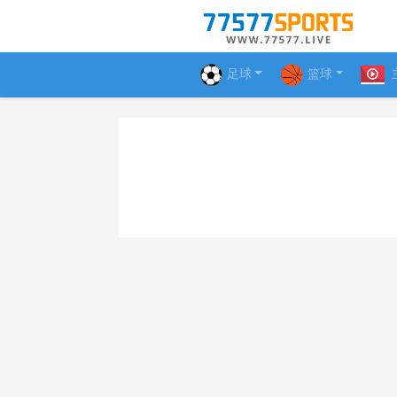
足球
篮球