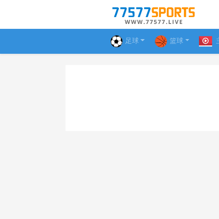
足球
篮球