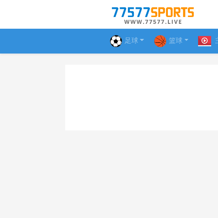
足球
篮球