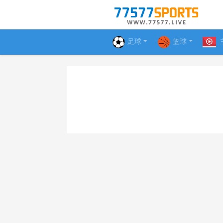
足球
篮球