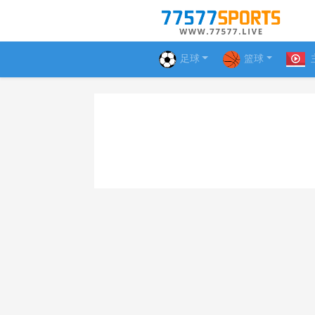
足球
篮球