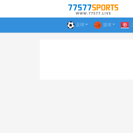
足球
篮球