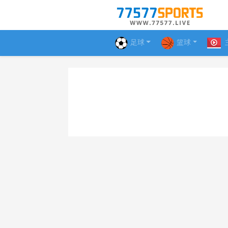
足球
篮球